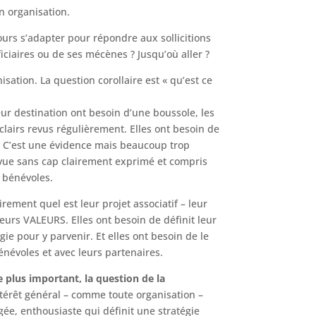
n organisation.
ours s’adapter pour répondre aux sollicitions
ciaires ou de ses mécènes ? Jusqu’où aller ?
ation. La question corollaire est « qu’est ce
ur destination ont besoin d’une boussole, les
 clairs revus régulièrement. Elles ont besoin de
nt. C’est une évidence mais beaucoup trop
 vue sans cap clairement exprimé et compris
e bénévoles.
irement quel est leur projet associatif – leur
urs VALEURS. Elles ont besoin de définit leur
gie pour y parvenir. Et elles ont besoin de le
bénévoles et avec leurs partenaires.
 plus important, la question de la
ntérêt général – comme toute organisation –
e, enthousiaste qui définit une stratégie