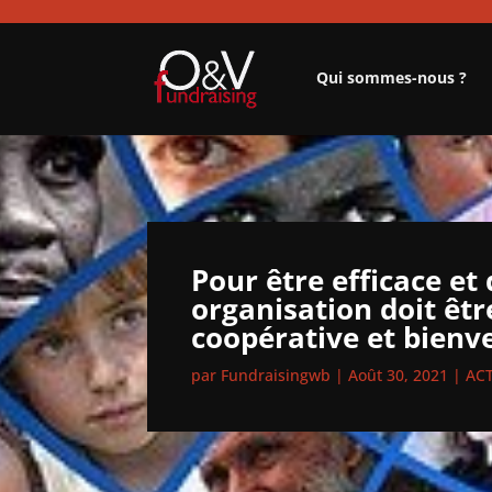
Qui sommes-nous ?
Pour être efficace et
organisation doit être
coopérative et bienve
par
Fundraisingwb
|
Août 30, 2021
|
AC