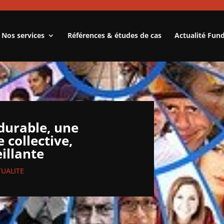
Nos services
Références & études de cas
Actualité Fun
 durable, une
 collective,
illante
TUALITE