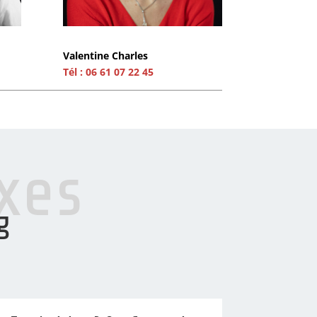
Valentine Charles
Tél : 06 61 07 22 45
xes
g