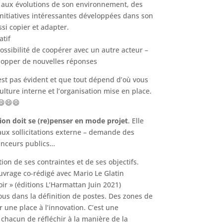
t aux évolutions de son environnement, des
initiatives intéressantes développées dans son
ssi copier et adapter.
atif
possibilité de coopérer avec un autre acteur –
elopper de nouvelles réponses
’est pas évident et que tout dépend d’où vous
culture interne et l’organisation mise en place.
!😄😄😄
tion doit se (re)penser en mode projet
. Elle
 aux sollicitations externe – demande des
anceurs publics…
on de ses contraintes et de ses objectifs.
uvrage co-rédigé avec Mario Le Glatin
voir » (éditions L’Harmattan Juin 2021)
ous dans la définition de postes. Des zones de
 une place à l’innovation. C’est une
 chacun de réfléchir à la manière de la