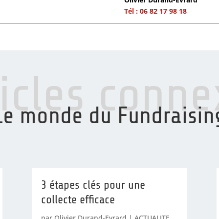
Tél : 06 82 17 98 18
ticles conne
Le monde du Fundraisin
3 étapes clés pour une
collecte efficace
par
Olivier Durand-Evrard
|
ACTUALITE