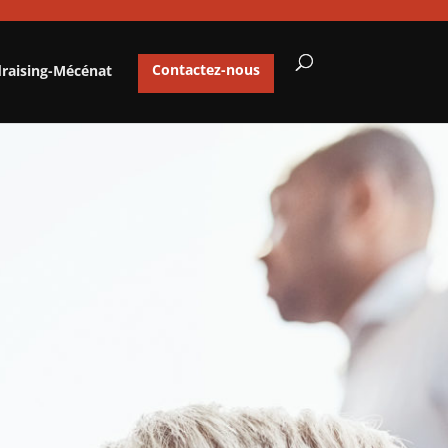
draising-Mécénat
Contactez-nous