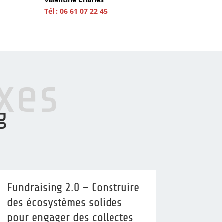
Tél : 06 61 07 22 45
xes
g
Fundraising 2.0 – Construire
des écosystèmes solides
pour engager des collectes