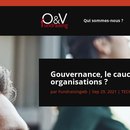
Qui sommes-nous ?
Gouvernance, le cau
organisations ?
par
Fundraisingwb
|
Sep 29, 2021
|
TEC