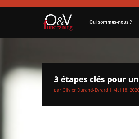
Qui sommes-nous ?
3 étapes clés pour un
par
Olivier Durand-Evrard
|
Mai 18, 202