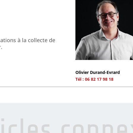
tions à la collecte de
.
Olivier Durand-Evrard
Tél : 06 82 17 98 18
ticles conne