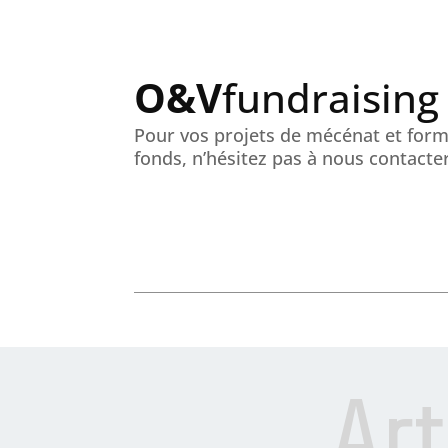
O&V
fundraising
Pour vos projets de mécénat et forma
fonds, n’hésitez pas à nous contacter
Ar