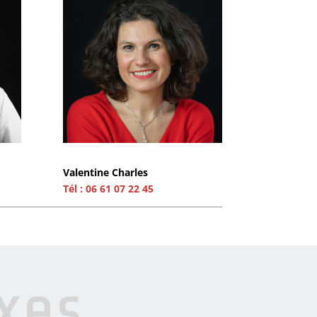
Valentine Charles
Tél : 06 61 07 22 45
xes