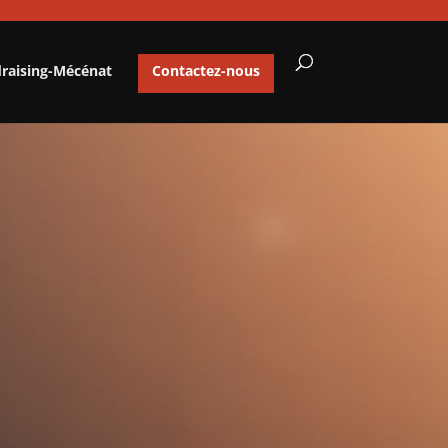
draising-Mécénat
Contactez-nous